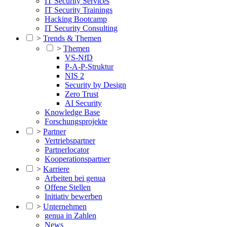
IT Security Services
IT Security Trainings
Hacking Bootcamp
IT Security Consulting
>
Trends & Themen
>
Themen
VS-NfD
P-A-P-Struktur
NIS 2
Security by Design
Zero Trust
AI Security
Knowledge Base
Forschungsprojekte
>
Partner
Vertriebspartner
Partnerlocator
Kooperationspartner
>
Karriere
Arbeiten bei genua
Offene Stellen
Initiativ bewerben
>
Unternehmen
genua in Zahlen
News