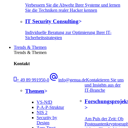
Verbessern Sie die Abwehr Ihrer Systeme und lernen
Sie die Techniken realer Hacker kennen
IT Security Consulting
Individuelle Beratung zur Optimierung Ihrer IT-
Sicherheitsstrategien
Trends & Themen
Trends & Themen
Kontakt
+ 49 89 991950-0
info@genua.de
Kontaktieren Sie uns
und Insights aus der
IT-Branche
Themen
Forschungsprojek
VS-NfD
P-A-P-Struktur
NIS 2
Security by
Am Puls der Zeit: Ob
Design
Postquantenkryptograph
Zero Trust