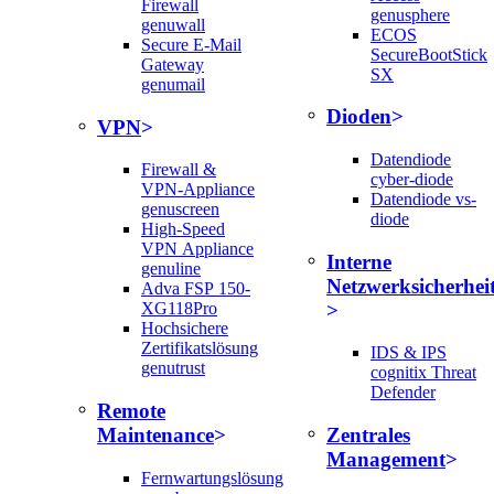
Firewall
genusphere
genuwall
ECOS
Secure E-Mail
SecureBootStick
Gateway
SX
genumail
Dioden
VPN
Datendiode
Firewall &
cyber-diode
VPN-Appliance
Datendiode vs-
genuscreen
diode
High-Speed
VPN Appliance
Interne
genuline
Netzwerksicherhei
Adva FSP 150-
XG118Pro
Hochsichere
Zertifikatslösung
IDS & IPS
genutrust
cognitix Threat
Defender
Remote
Maintenance
Zentrales
Management
Fernwartungslösung