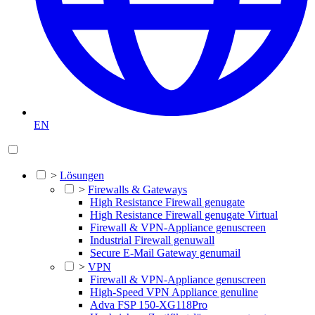
EN
>
Lösungen
>
Firewalls & Gateways
High Resistance Firewall genugate
High Resistance Firewall genugate Virtual
Firewall & VPN-Appliance genuscreen
Industrial Firewall genuwall
Secure E-Mail Gateway genumail
>
VPN
Firewall & VPN-Appliance genuscreen
High-Speed VPN Appliance genuline
Adva FSP 150-XG118Pro