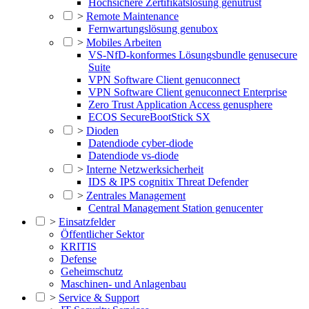
Hochsichere Zertifikatslösung genutrust
>
Remote Maintenance
Fernwartungslösung genubox
>
Mobiles Arbeiten
VS-NfD-konformes Lösungsbundle genusecure
Suite
VPN Software Client genuconnect
VPN Software Client genuconnect Enterprise
Zero Trust Application Access genusphere
ECOS SecureBootStick SX
>
Dioden
Datendiode cyber-diode
Datendiode vs-diode
>
Interne Netzwerksicherheit
IDS & IPS cognitix Threat Defender
>
Zentrales Management
Central Management Station genucenter
>
Einsatzfelder
Öffentlicher Sektor
KRITIS
Defense
Geheimschutz
Maschinen- und Anlagenbau
>
Service & Support