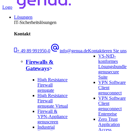
Logo
Lösungen
IT-Sicherheitslösungen
Kontakt
+ 49 89 991950-0
info@genua.de
Kontaktieren Sie uns
VS-NfD-
konformes
Firewalls &
Lösungsbundle
Gateways
genusecure
Suite
High Resistance
VPN Software
Firewall
Client
genugate
genuconnect
High Resistance
VPN Software
Firewall
Client
genugate Virtual
genuconnect
Firewall &
Enterprise
VPN-Appliance
Zero Trust
genuscreen
Application
Industrial
Access