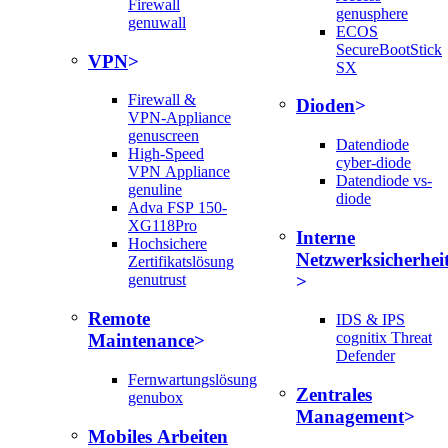
Firewall
genusphere
genuwall
ECOS
SecureBootStick
VPN
SX
Firewall &
Dioden
VPN-Appliance
genuscreen
Datendiode
High-Speed
cyber-diode
VPN Appliance
Datendiode vs-
genuline
diode
Adva FSP 150-
XG118Pro
Interne
Hochsichere
Netzwerksicherhei
Zertifikatslösung
genutrust
Remote
IDS & IPS
cognitix Threat
Maintenance
Defender
Fernwartungslösung
Zentrales
genubox
Management
Mobiles Arbeiten