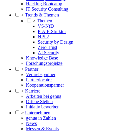
Hacking Bootcamp
IT Security Consulting
>
Trends & Themen
>
Themen
VS-NfD
P-A-P-Struktur
NIS 2
Security by Design
Zero Trust
AI Security
Knowledge Base
Forschungsprojekte
>
Partner
Vertriebspartner
Partnerlocator
Kooperationspartner
>
Karriere
Arbeiten bei genua
Offene Stellen
Initiativ bewerben
>
Unternehmen
genua in Zahlen
News
Messen & Events