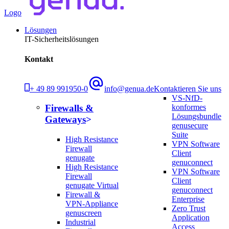
Logo
Lösungen
IT-Sicherheitslösungen
Kontakt
+ 49 89 991950-0
info@genua.de
Kontaktieren Sie uns
VS-NfD-
konformes
Firewalls &
Lösungsbundle
Gateways
genusecure
Suite
High Resistance
VPN Software
Firewall
Client
genugate
genuconnect
High Resistance
VPN Software
Firewall
Client
genugate Virtual
genuconnect
Firewall &
Enterprise
VPN-Appliance
Zero Trust
genuscreen
Application
Industrial
Access