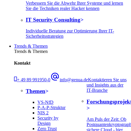
Verbessern Sie die Abwehr Ihrer Systeme und lernen
Sie die Techniken realer Hacker kennen
IT Security Consulting
Individuelle Beratung zur Optimierung Ihrer IT-
Sicherheitsstrategien
Trends & Themen
Trends & Themen
Kontakt
+ 49 89 991950-0
info@genua.de
Kontaktieren Sie uns
und Insights aus der
IT-Branche
Themen
Forschungsprojek
VS-NfD
P-A-P-Struktur
NIS 2
Security by
Am Puls der Zeit: Ob
Design
Postquantenkryptograph
Zero Trust
sichere Cloud - hier