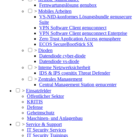
Fernwartungslösung genubox
>
Mobiles Arbeiten
VS-NfD-konformes Lösungsbundle genusecure
Suite
VPN Software Client genuconnect
VPN Software Client genuconnect Enterprise
Zero Trust Application Access genusphere
ECOS SecureBootStick SX
>
Dioden
Datendiode cyber-diode
Datendiode vs-diode
>
Interne Netzwerksicherheit
IDS & IPS cognitix Threat Defender
>
Zentrales Management
Central Management Station genucenter
>
Einsatzfelder
Öffentlicher Sektor
KRITIS
Defense
Geheimschutz
Maschinen- und Anlagenbau
>
Service & Support
IT Security Services
IT Security Trainings