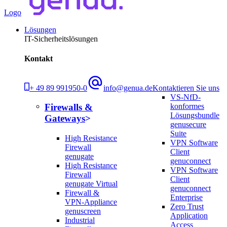
Logo
Lösungen
IT-Sicherheitslösungen
Kontakt
+ 49 89 991950-0
info@genua.de
Kontaktieren Sie uns
VS-NfD-
konformes
Firewalls &
Lösungsbundle
Gateways
genusecure
Suite
High Resistance
VPN Software
Firewall
Client
genugate
genuconnect
High Resistance
VPN Software
Firewall
Client
genugate Virtual
genuconnect
Firewall &
Enterprise
VPN-Appliance
Zero Trust
genuscreen
Application
Industrial
Access