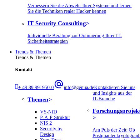
Verbessern Sie die Abwehr Ihrer Systeme und lernen
Sie die Techniken realer Hacker kennen
IT Security Consulting
Individuelle Beratung zur Optimierung Ihrer IT-
Sicherheitsstrategien
Trends & Themen
Trends & Themen
Kontakt
+ 49 89 991950-0
info@genua.de
Kontaktieren Sie uns
und Insights aus der
IT-Branche
Themen
Forschungsprojek
VS-NfD
P-A-P-Struktur
NIS 2
Security by
Am Puls der Zeit: Ob
Design
Postquantenkryptograph
Zero Trust