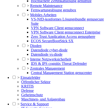
Hochsichere Zertifikatslösung genutrust
>
Remote Maintenance
Fernwartungslösung genubox
>
Mobiles Arbeiten
VS-NfD-konformes Lösungsbundle genusecure
Suite
VPN Software Client genuconnect
VPN Software Client genuconnect Enterprise
Zero Trust Application Access genusphere
ECOS SecureBootStick SX
>
Dioden
Datendiode cyber-diode
Datendiode vs-diode
>
Interne Netzwerksicherheit
IDS & IPS cognitix Threat Defender
>
Zentrales Management
Central Management Station genucenter
>
Einsatzfelder
Öffentlicher Sektor
KRITIS
Defense
Geheimschutz
Maschinen- und Anlagenbau
>
Service & Support