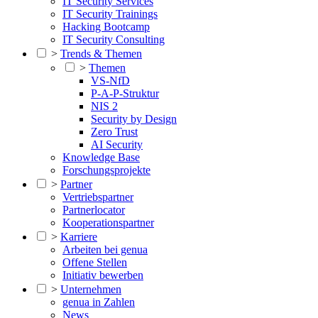
IT Security Services
IT Security Trainings
Hacking Bootcamp
IT Security Consulting
>
Trends & Themen
>
Themen
VS-NfD
P-A-P-Struktur
NIS 2
Security by Design
Zero Trust
AI Security
Knowledge Base
Forschungsprojekte
>
Partner
Vertriebspartner
Partnerlocator
Kooperationspartner
>
Karriere
Arbeiten bei genua
Offene Stellen
Initiativ bewerben
>
Unternehmen
genua in Zahlen
News