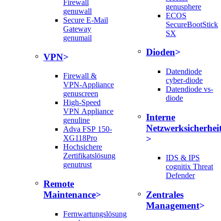
Firewall
genusphere
genuwall
ECOS
Secure E-Mail
SecureBootStick
Gateway
SX
genumail
Dioden
VPN
Datendiode
Firewall &
cyber-diode
VPN-Appliance
Datendiode vs-
genuscreen
diode
High-Speed
VPN Appliance
Interne
genuline
Netzwerksicherhei
Adva FSP 150-
XG118Pro
Hochsichere
Zertifikatslösung
IDS & IPS
genutrust
cognitix Threat
Defender
Remote
Maintenance
Zentrales
Management
Fernwartungslösung