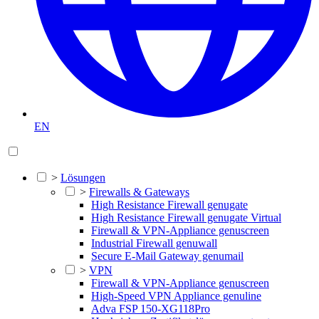
EN
>
Lösungen
>
Firewalls & Gateways
High Resistance Firewall genugate
High Resistance Firewall genugate Virtual
Firewall & VPN-Appliance genuscreen
Industrial Firewall genuwall
Secure E-Mail Gateway genumail
>
VPN
Firewall & VPN-Appliance genuscreen
High-Speed VPN Appliance genuline
Adva FSP 150-XG118Pro