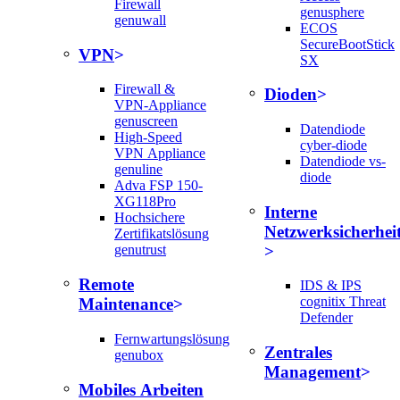
Firewall
genusphere
genuwall
ECOS
SecureBootStick
VPN
SX
Firewall &
Dioden
VPN-Appliance
genuscreen
Datendiode
High-Speed
cyber-diode
VPN Appliance
Datendiode vs-
genuline
diode
Adva FSP 150-
XG118Pro
Interne
Hochsichere
Netzwerksicherhei
Zertifikatslösung
genutrust
Remote
IDS & IPS
cognitix Threat
Maintenance
Defender
Fernwartungslösung
Zentrales
genubox
Management
Mobiles Arbeiten