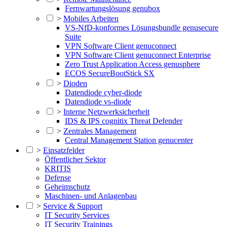
Fernwartungslösung genubox
>
Mobiles Arbeiten
VS-NfD-konformes Lösungsbundle genusecure
Suite
VPN Software Client genuconnect
VPN Software Client genuconnect Enterprise
Zero Trust Application Access genusphere
ECOS SecureBootStick SX
>
Dioden
Datendiode cyber-diode
Datendiode vs-diode
>
Interne Netzwerksicherheit
IDS & IPS cognitix Threat Defender
>
Zentrales Management
Central Management Station genucenter
>
Einsatzfelder
Öffentlicher Sektor
KRITIS
Defense
Geheimschutz
Maschinen- und Anlagenbau
>
Service & Support
IT Security Services
IT Security Trainings