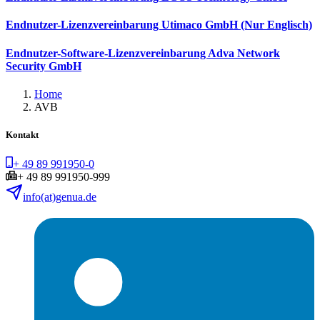
Endnutzer-Lizenzvereinbarung Utimaco GmbH (Nur Englisch)
Endnutzer-Software-Lizenzvereinbarung Adva Network
Security GmbH
Home
AVB
Kontakt
+ 49 89 991950-0
+ 49 89 991950-999
info(at)genua.de