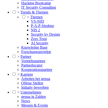
Hacking Bootcamp
IT Security Consulting
>
Trends & Themen
>
Themen
VS-NfD
P-A-P-Struktur
NIS 2
Security by Design
Zero Trust
AI Security
Knowledge Base
Forschungsprojekte
>
Partner
Vertriebspartner
Partnerlocator
Kooperationspartner
>
Karriere
Arbeiten bei genua
Offene Stellen
Initiativ bewerben
>
Unternehmen
genua in Zahlen
News
Messen & Events