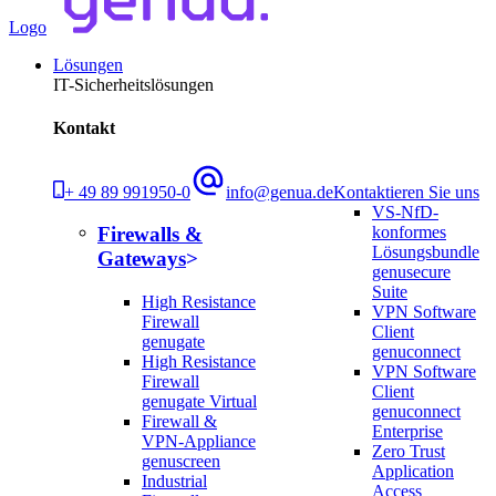
Logo
Lösungen
IT-Sicherheitslösungen
Kontakt
+ 49 89 991950-0
info@genua.de
Kontaktieren Sie uns
VS-NfD-
konformes
Firewalls &
Lösungsbundle
Gateways
genusecure
Suite
High Resistance
VPN Software
Firewall
Client
genugate
genuconnect
High Resistance
VPN Software
Firewall
Client
genugate Virtual
genuconnect
Firewall &
Enterprise
VPN-Appliance
Zero Trust
genuscreen
Application
Industrial
Access