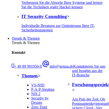
Verbessern Sie die Abwehr Ihrer Systeme und lernen
Sie die Techniken realer Hacker kennen
IT Security Consulting
Individuelle Beratung zur Optimierung Ihrer IT-
Sicherheitsstrategien
Trends & Themen
Trends & Themen
Kontakt
+ 49 89 991950-0
info@genua.de
Kontaktieren Sie uns
und Insights aus der
IT-Branche
Themen
Forschungsprojek
VS-NfD
P-A-P-Struktur
NIS 2
Security by
Am Puls der Zeit: Ob
Design
Postquantenkryptograph
Zero Trust
sichere Cloud - hier