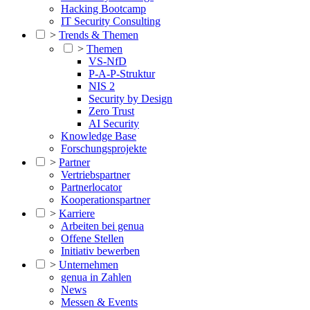
Hacking Bootcamp
IT Security Consulting
>
Trends & Themen
>
Themen
VS-NfD
P-A-P-Struktur
NIS 2
Security by Design
Zero Trust
AI Security
Knowledge Base
Forschungsprojekte
>
Partner
Vertriebspartner
Partnerlocator
Kooperationspartner
>
Karriere
Arbeiten bei genua
Offene Stellen
Initiativ bewerben
>
Unternehmen
genua in Zahlen
News
Messen & Events