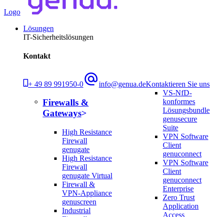
Logo
Lösungen
IT-Sicherheitslösungen
Kontakt
+ 49 89 991950-0
info@genua.de
Kontaktieren Sie uns
VS-NfD-
konformes
Firewalls &
Lösungsbundle
Gateways
genusecure
Suite
High Resistance
VPN Software
Firewall
Client
genugate
genuconnect
High Resistance
VPN Software
Firewall
Client
genugate Virtual
genuconnect
Firewall &
Enterprise
VPN-Appliance
Zero Trust
genuscreen
Application
Industrial
Access