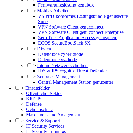
Fernwartungslösung genubox
>
Mobiles Arbeiten
VS-NfD-konformes Lösungsbundle genusecure
Suite
VPN Software Client genuconnect
VPN Software Client genuconnect Enterprise
Zero Trust Application Access genusphere
ECOS SecureBootStick SX
>
Dioden
Datendiode cyber-diode
Datendiode vs-diode
>
Interne Netzwerksicherheit
IDS & IPS cognitix Threat Defender
>
Zentrales Management
Central Management Station genucenter
>
Einsatzfelder
Öffentlicher Sektor
KRITIS
Defense
Geheimschutz
Maschinen- und Anlagenbau
>
Service & Support
IT Security Services
IT Security Trainings