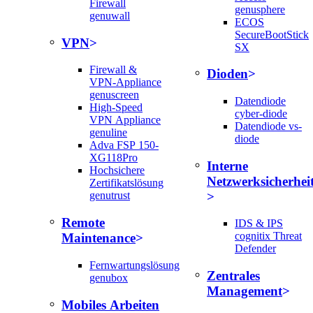
Firewall
genusphere
genuwall
ECOS
SecureBootStick
VPN
SX
Firewall &
Dioden
VPN-Appliance
genuscreen
Datendiode
High-Speed
cyber-diode
VPN Appliance
Datendiode vs-
genuline
diode
Adva FSP 150-
XG118Pro
Interne
Hochsichere
Netzwerksicherhei
Zertifikatslösung
genutrust
Remote
IDS & IPS
cognitix Threat
Maintenance
Defender
Fernwartungslösung
Zentrales
genubox
Management
Mobiles Arbeiten