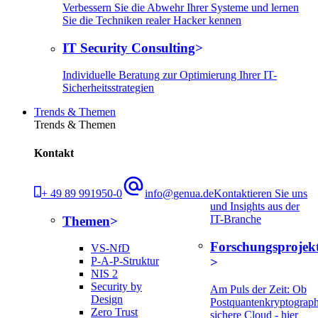
Verbessern Sie die Abwehr Ihrer Systeme und lernen
Sie die Techniken realer Hacker kennen
IT Security Consulting
Individuelle Beratung zur Optimierung Ihrer IT-
Sicherheitsstrategien
Trends & Themen
Trends & Themen
Kontakt
+ 49 89 991950-0
info@genua.de
Kontaktieren Sie uns
und Insights aus der
IT-Branche
Themen
Forschungsprojek
VS-NfD
P-A-P-Struktur
NIS 2
Security by
Am Puls der Zeit: Ob
Design
Postquantenkryptograph
Zero Trust
sichere Cloud - hier