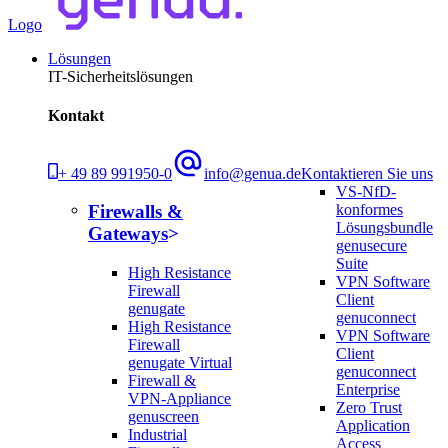
Logo
Lösungen
IT-Sicherheitslösungen
Kontakt
+ 49 89 991950-0
info@genua.de
Kontaktieren Sie uns
VS-NfD-
konformes
Firewalls &
Lösungsbundle
Gateways
genusecure
Suite
High Resistance
VPN Software
Firewall
Client
genugate
genuconnect
High Resistance
VPN Software
Firewall
Client
genugate Virtual
genuconnect
Firewall &
Enterprise
VPN-Appliance
Zero Trust
genuscreen
Application
Industrial
Access