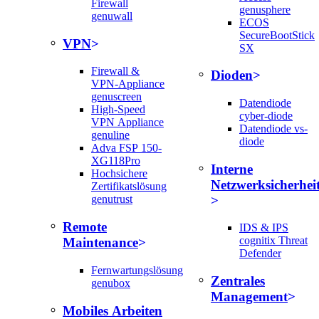
Firewall
genusphere
genuwall
ECOS
SecureBootStick
VPN
SX
Firewall &
Dioden
VPN-Appliance
genuscreen
Datendiode
High-Speed
cyber-diode
VPN Appliance
Datendiode vs-
genuline
diode
Adva FSP 150-
XG118Pro
Interne
Hochsichere
Netzwerksicherhei
Zertifikatslösung
genutrust
Remote
IDS & IPS
cognitix Threat
Maintenance
Defender
Fernwartungslösung
Zentrales
genubox
Management
Mobiles Arbeiten