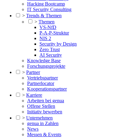
Hacking Bootcamp
IT Security Consulting
>
Trends & Themen
>
Themen
VS-NfD
P-A-P-Struktur
NIS 2
Security by Design
Zero Trust
AI Security
Knowledge Base
Forschungsprojekte
>
Partner
Vertriebspartner
Partnerlocator
Kooperationspartner
>
Karriere
Arbeiten bei genua
Offene Stellen
Initiativ bewerben
>
Unternehmen
genua in Zahlen
News
Messen & Events