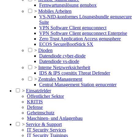
Fernwartungslösung genubox
>
Mobiles Arbeiten
VS-NfD-konformes Lösungsbundle genusecure
Suite
VPN Software Client genuconnect
VPN Software Client genuconnect Enterprise
Zero Trust Application Access genusphere
ECOS SecureBootStick SX
>
Dioden
Datendiode cyber-diode
Datendiode vs-diode
>
Interne Netzwerksicherheit
IDS & IPS cognitix Threat Defender
>
Zentrales Management
Central Management Station genucenter
>
Einsatzfelder
Öffentlicher Sektor
KRITIS
Defense
Geheimschutz
Maschinen- und Anlagenbau
>
Service & Support
IT Security Services
IT Security Trainings