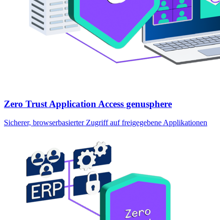
Zero Trust Application Access genusphere
Sicherer, browserbasierter Zugriff auf freigegebene Applikationen