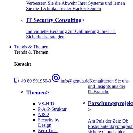
Verbessern Sie die Abwehr Ihrer Systeme und lernen
Sie die Techniken realer Hacker kennen
IT Security Consulting
Individuelle Beratung zur Optimierung Ihrer IT-
Sicherheitsstrategien
Trends & Themen
Trends & Themen
Kontakt
+ 49 89 991950-0
info@genua.de
Kontaktieren Sie uns
und Insights aus der
IT-Branche
Themen
Forschungsprojek
VS-NfD
P-A-P-Struktur
NIS 2
Security by
Am Puls der Zeit: Ob
Design
Postquantenkryptograph
Zero Trust
sichere Cloud - hier