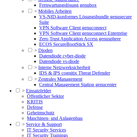
Fernwartungslösung genubox
>
Mobiles Arbeiten
VS-NfD-konformes Lösungsbundle genusecure
Suite
VPN Software Client genuconnect
VPN Software Client genuconnect Enterprise
Zero Trust Application Access genusphere
ECOS SecureBootStick SX
>
Dioden
Datendiode cyber-diode
Datendiode vs-diode
>
Interne Netzwerksicherheit
IDS & IPS cognitix Threat Defender
>
Zentrales Management
Central Management Station genucenter
>
Einsatzfelder
Öffentlicher Sektor
KRITIS
Defense
Geheimschutz
Maschinen- und Anlagenbau
>
Service & Support
IT Security Services
IT Security Trainings