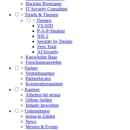
Hacking Bootcamp
IT Security Consulting
>
Trends & Themen
>
Themen
VS-NfD
P-A-P-Struktur
NIS 2
Security by Design
Zero Trust
AI Security
Knowledge Base
Forschungsprojekte
>
Partner
Vertriebspartner
Partnerlocator
Kooperationspartner
>
Karriere
Arbeiten bei genua
Offene Stellen
Initiativ bewerben
>
Unternehmen
genua in Zahlen
News
Messen & Events