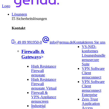
Logo
Lösungen
IT-Sicherheitslösungen
Kontakt
+ 49 89 991950-0
info@genua.de
Kontaktieren Sie uns
VS-NfD-
konformes
Firewalls &
Lösungsbundle
Gateways
genusecure
Suite
High Resistance
VPN Software
Firewall
Client
genugate
genuconnect
High Resistance
VPN Software
Firewall
Client
genugate Virtual
genuconnect
Firewall &
Enterprise
VPN-Appliance
Zero Trust
genuscreen
Application
Industrial
Access