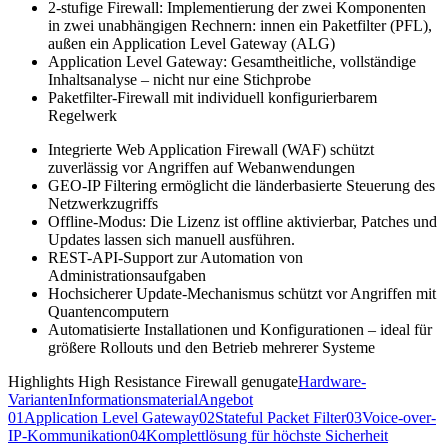
2-stufige Firewall: Implementierung der zwei Komponenten
in zwei unabhängigen Rechnern: innen ein Paketfilter (PFL),
außen ein Application Level Gateway (ALG)
Application Level Gateway: Gesamtheitliche, vollständige
Inhaltsanalyse – nicht nur eine Stichprobe
Paketfilter-Firewall mit individuell konfigurierbarem
Regelwerk
Integrierte Web Application Firewall (WAF) schützt
zuverlässig vor Angriffen auf Webanwendungen
GEO-IP Filtering ermöglicht die länderbasierte Steuerung des
Netzwerkzugriffs
Offline-Modus: Die Lizenz ist offline aktivierbar, Patches und
Updates lassen sich manuell ausführen.
REST-API-Support zur Automation von
Administrationsaufgaben
Hochsicherer Update-Mechanismus schützt vor Angriffen mit
Quantencomputern
Automatisierte Installationen und Konfigurationen – ideal für
größere Rollouts und den Betrieb mehrerer Systeme
Highlights High Resistance Firewall genugate
Hardware-
Varianten
Informationsmaterial
Angebot
01
Application Level Gateway
02
Stateful Packet Filter
03
Voice-over-
IP-Kommunikation
04
Komplettlösung für höchste Sicherheit