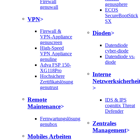
Firewall
genusphere
genuwall
ECOS
SecureBootStick
VPN
SX
Firewall &
Dioden
VPN-Appliance
genuscreen
Datendiode
High-Speed
cyber-diode
VPN Appliance
Datendiode vs-
genuline
diode
Adva FSP 150-
XG118Pro
Interne
Hochsichere
Netzwerksicherhei
Zertifikatslösung
genutrust
Remote
IDS & IPS
cognitix Threat
Maintenance
Defender
Fernwartungslösung
Zentrales
genubox
Management
Mobiles Arbeiten