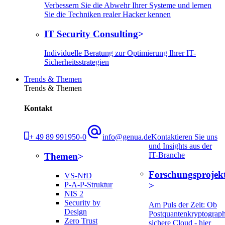
Verbessern Sie die Abwehr Ihrer Systeme und lernen
Sie die Techniken realer Hacker kennen
IT Security Consulting
Individuelle Beratung zur Optimierung Ihrer IT-
Sicherheitsstrategien
Trends & Themen
Trends & Themen
Kontakt
+ 49 89 991950-0
info@genua.de
Kontaktieren Sie uns
und Insights aus der
IT-Branche
Themen
Forschungsprojek
VS-NfD
P-A-P-Struktur
NIS 2
Security by
Am Puls der Zeit: Ob
Design
Postquantenkryptograph
Zero Trust
sichere Cloud - hier