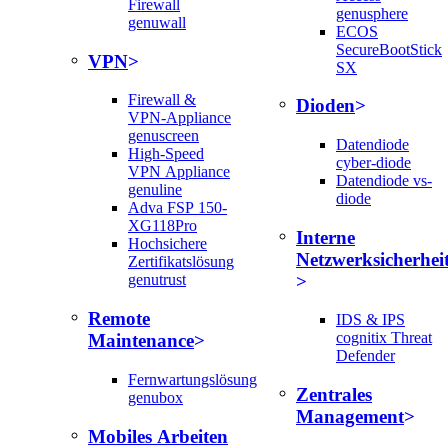
Firewall
genusphere
genuwall
ECOS
SecureBootStick
VPN
SX
Firewall &
Dioden
VPN-Appliance
genuscreen
Datendiode
High-Speed
cyber-diode
VPN Appliance
Datendiode vs-
genuline
diode
Adva FSP 150-
XG118Pro
Interne
Hochsichere
Netzwerksicherhei
Zertifikatslösung
genutrust
Remote
IDS & IPS
cognitix Threat
Maintenance
Defender
Fernwartungslösung
Zentrales
genubox
Management
Mobiles Arbeiten