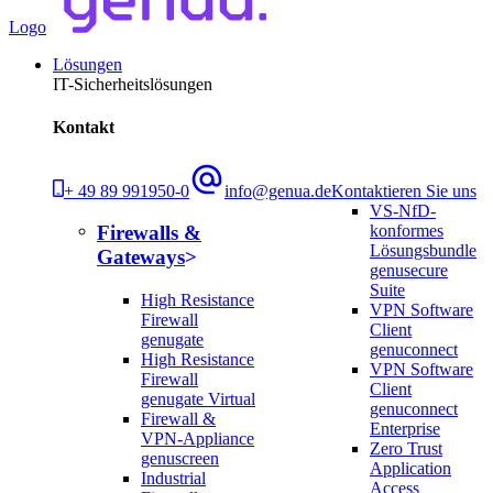
Logo
Lösungen
IT-Sicherheitslösungen
Kontakt
+ 49 89 991950-0
info@genua.de
Kontaktieren Sie uns
VS-NfD-
konformes
Firewalls &
Lösungsbundle
Gateways
genusecure
Suite
High Resistance
VPN Software
Firewall
Client
genugate
genuconnect
High Resistance
VPN Software
Firewall
Client
genugate Virtual
genuconnect
Firewall &
Enterprise
VPN-Appliance
Zero Trust
genuscreen
Application
Industrial
Access