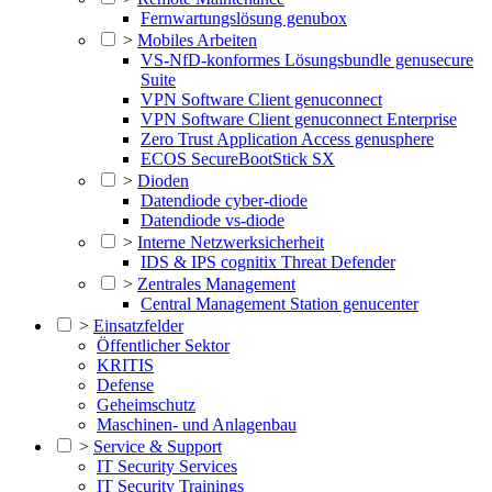
Fernwartungslösung genubox
>
Mobiles Arbeiten
VS-NfD-konformes Lösungsbundle genusecure
Suite
VPN Software Client genuconnect
VPN Software Client genuconnect Enterprise
Zero Trust Application Access genusphere
ECOS SecureBootStick SX
>
Dioden
Datendiode cyber-diode
Datendiode vs-diode
>
Interne Netzwerksicherheit
IDS & IPS cognitix Threat Defender
>
Zentrales Management
Central Management Station genucenter
>
Einsatzfelder
Öffentlicher Sektor
KRITIS
Defense
Geheimschutz
Maschinen- und Anlagenbau
>
Service & Support
IT Security Services
IT Security Trainings