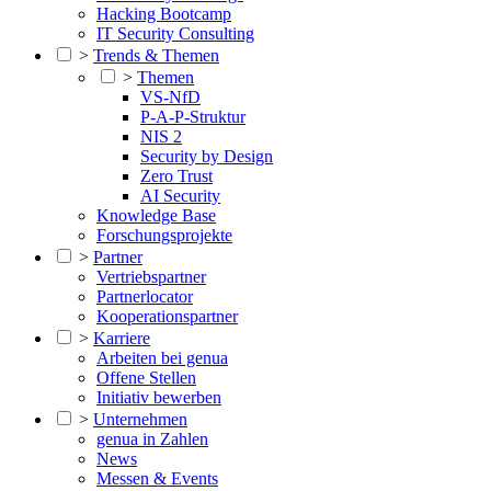
Hacking Bootcamp
IT Security Consulting
>
Trends & Themen
>
Themen
VS-NfD
P-A-P-Struktur
NIS 2
Security by Design
Zero Trust
AI Security
Knowledge Base
Forschungsprojekte
>
Partner
Vertriebspartner
Partnerlocator
Kooperationspartner
>
Karriere
Arbeiten bei genua
Offene Stellen
Initiativ bewerben
>
Unternehmen
genua in Zahlen
News
Messen & Events