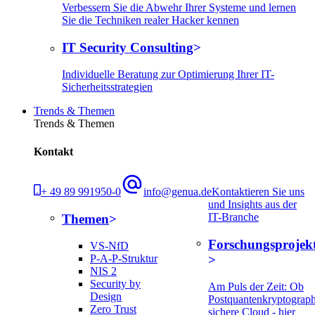
Verbessern Sie die Abwehr Ihrer Systeme und lernen
Sie die Techniken realer Hacker kennen
IT Security Consulting
Individuelle Beratung zur Optimierung Ihrer IT-
Sicherheitsstrategien
Trends & Themen
Trends & Themen
Kontakt
+ 49 89 991950-0
info@genua.de
Kontaktieren Sie uns
und Insights aus der
IT-Branche
Themen
Forschungsprojek
VS-NfD
P-A-P-Struktur
NIS 2
Security by
Am Puls der Zeit: Ob
Design
Postquantenkryptograph
Zero Trust
sichere Cloud - hier