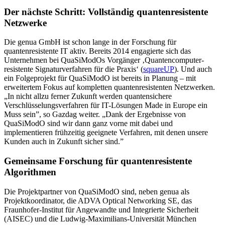
Der nächste Schritt: Vollständig quantenresistente
Netzwerke
Die genua GmbH ist schon lange in der Forschung für
quantenresistente IT aktiv. Bereits 2014 engagierte sich das
Unternehmen bei QuaSiModOs Vorgänger ‚Quantencomputer-
resistente Signaturverfahren für die Praxis‘ (
squareUP
). Und auch
ein Folgeprojekt für QuaSiModO ist bereits in Planung – mit
erweitertem Fokus auf kompletten quantenresistenten Netzwerken.
„In nicht allzu ferner Zukunft werden quantensichere
Verschlüsselungsverfahren für IT-Lösungen Made in Europe ein
Muss sein”, so Gazdag weiter. „Dank der Ergebnisse von
QuaSiModO sind wir dann ganz vorne mit dabei und
implementieren frühzeitig geeignete Verfahren, mit denen unsere
Kunden auch in Zukunft sicher sind.”
Gemeinsame Forschung für quantenresistente
Algorithmen
Die Projektpartner von QuaSiModO sind, neben genua als
Projektkoordinator, die ADVA Optical Networking SE, das
Fraunhofer-Institut für Angewandte und Integrierte Sicherheit
(AISEC) und die Ludwig-Maximilians-Universität München