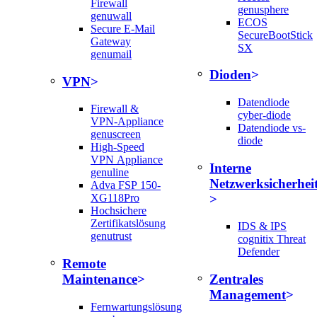
Firewall
genusphere
genuwall
ECOS
Secure E-Mail
SecureBootStick
Gateway
SX
genumail
Dioden
VPN
Datendiode
Firewall &
cyber-diode
VPN-Appliance
Datendiode vs-
genuscreen
diode
High-Speed
VPN Appliance
Interne
genuline
Netzwerksicherhei
Adva FSP 150-
XG118Pro
Hochsichere
Zertifikatslösung
IDS & IPS
genutrust
cognitix Threat
Defender
Remote
Maintenance
Zentrales
Management
Fernwartungslösung