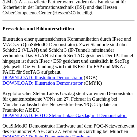
(LMU). Als assoziierte Partner waren zudem das Bundesamt für
Sicherheit in der Informationstechnik (BSI) und das Hessen
CyberCompetenceCenter (Hessen3C) beteiligt.
Pressefotos und Bildunterschriften
Illustration einer quantensicheren Kommunikation durch IPsec und
MACsec (QuaSiModO Demonstrator). Zwei Standorte sind über
Schicht 2 (VLAN) und Schicht 3 (IP-Tunnel) miteinander
verbunden. Das VLAN ist durch SecTAG gesichert. Der IP-Tunnel
hingegen ist durch IPsec / ESP gesichert und zusätzlich in SecTag
gekapselt. Die Verbindung wird mit IKEv2 für ESP und MKA /
PACE für SecTAG aufgebaut.
DOWNLOAD: Illustration Demonstrator
(RGB)
DOWNLOAD: Illustration Demonstrator
(CMYK)
Kryptoforscher Stefan-Lukas Gazdag steht vor einem Demonstrator
für quantenresistente VPNs am 27. Februar in Garching bei
München anlässlich des Netzwerktreffens 'PQC-Update' am
Fraunhofer AISEC
DOWNLOAD: FOTO Stefan Lukas Gazdag mit Demonstrator
QuaSiModO Demonstrator Hardware auf dem PQC-Netzwerkevent
des Fraunhofer AISEC am 27. Februar in Garching bei München
DOWNLOAD: Foto Demonstrator Hardware