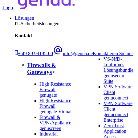
Logo
Lösungen
IT-Sicherheitslösungen
Kontakt
+ 49 89 991950-0
info@genua.de
Kontaktieren Sie uns
VS-NfD-
konformes
Firewalls &
Lösungsbundle
Gateways
genusecure
Suite
High Resistance
VPN Software
Firewall
Client
genugate
genuconnect
High Resistance
VPN Software
Firewall
Client
genugate Virtual
genuconnect
Firewall &
Enterprise
VPN-Appliance
Zero Trust
genuscreen
Application
Industrial
Access