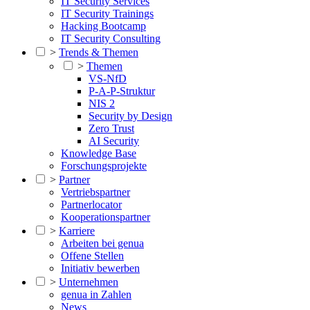
IT Security Services
IT Security Trainings
Hacking Bootcamp
IT Security Consulting
>
Trends & Themen
>
Themen
VS-NfD
P-A-P-Struktur
NIS 2
Security by Design
Zero Trust
AI Security
Knowledge Base
Forschungsprojekte
>
Partner
Vertriebspartner
Partnerlocator
Kooperationspartner
>
Karriere
Arbeiten bei genua
Offene Stellen
Initiativ bewerben
>
Unternehmen
genua in Zahlen
News