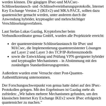
werden können. Die gängigen IPsec-und MACsec-
Schlüsselaustausch- und -Schlüsselvereinbarungsprotokolle, Internet
Key Exchange Version 2 (IKEv2) und MKA/PACE, sollten dazu
quantensicher gemacht werden, unter anderem durch die
Anwendung hybrider, kryptoagiler und mehrschichtiger
Verschlüsselungsverfahren.
Laut Stefan-Lukas Gazdag, Kryptoforscher beim
Verbundkoordinator genua GmbH, wurden alle Projektziele erreicht:
der quantenresistente Schlüsselaustausch für IPsec und
MACsec, die Implementierung quantenresistenter Lösungen
auf Layer 2 und Layer 3 des TCP/IP-Referenzmodells
sowie die Entwicklung und Prüfung VPN-geeigneter hybrider
und kryptoagiler Mechanismen – in Abstimmung mit den
zuständigen Standardisierungsgremien.
Außerdem wurden erste Versuche einer Post-Quanten-
Authentifizierung unternommen.
Der Forschungsschwerpunkt von genua hatte dabei auf den IPsec-
Protokollen gelegen. Mit den Ergebnissen ist Gazdag mehr als
zufrieden:
„Wir haben mehrere Mechanismen gefunden, um den
klassischen Internet Key Exchange IKEv2 sowie IPsec erfolgreich
quantensicher zu machen.”