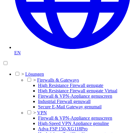
EN
>
Lösungen
>
Firewalls & Gateways
High Resistance Firewall genugate
High Resistance Firewall genugate Virtual
Firewall & VPN-Appliance genuscreen
Industrial Firewall genuwall
Secure E-Mail Gateway genumail
>
VPN
Firewall & VPN-Appliance genuscreen
High-Speed VPN Appliance genuline
Adva FSP 150-XG118Pro