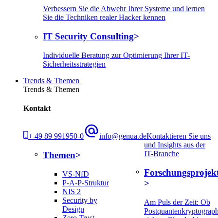
Verbessern Sie die Abwehr Ihrer Systeme und lernen
Sie die Techniken realer Hacker kennen
IT Security Consulting
Individuelle Beratung zur Optimierung Ihrer IT-
Sicherheitsstrategien
Trends & Themen
Trends & Themen
Kontakt
+ 49 89 991950-0
info@genua.de
Kontaktieren Sie uns
und Insights aus der
IT-Branche
Themen
Forschungsprojek
VS-NfD
P-A-P-Struktur
NIS 2
Security by
Am Puls der Zeit: Ob
Design
Postquantenkryptograph
Zero Trust