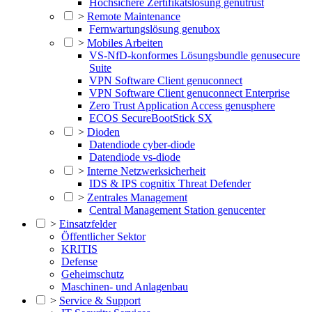
Hochsichere Zertifikatslösung genutrust
>
Remote Maintenance
Fernwartungslösung genubox
>
Mobiles Arbeiten
VS-NfD-konformes Lösungsbundle genusecure
Suite
VPN Software Client genuconnect
VPN Software Client genuconnect Enterprise
Zero Trust Application Access genusphere
ECOS SecureBootStick SX
>
Dioden
Datendiode cyber-diode
Datendiode vs-diode
>
Interne Netzwerksicherheit
IDS & IPS cognitix Threat Defender
>
Zentrales Management
Central Management Station genucenter
>
Einsatzfelder
Öffentlicher Sektor
KRITIS
Defense
Geheimschutz
Maschinen- und Anlagenbau
>
Service & Support