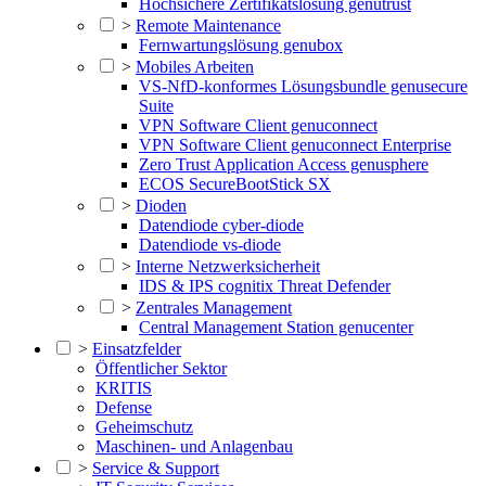
Hochsichere Zertifikatslösung genutrust
>
Remote Maintenance
Fernwartungslösung genubox
>
Mobiles Arbeiten
VS-NfD-konformes Lösungsbundle genusecure
Suite
VPN Software Client genuconnect
VPN Software Client genuconnect Enterprise
Zero Trust Application Access genusphere
ECOS SecureBootStick SX
>
Dioden
Datendiode cyber-diode
Datendiode vs-diode
>
Interne Netzwerksicherheit
IDS & IPS cognitix Threat Defender
>
Zentrales Management
Central Management Station genucenter
>
Einsatzfelder
Öffentlicher Sektor
KRITIS
Defense
Geheimschutz
Maschinen- und Anlagenbau
>
Service & Support