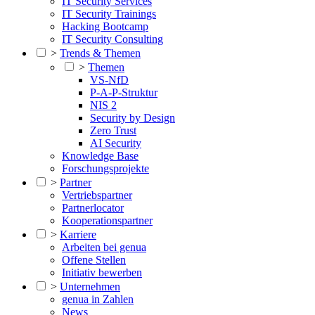
IT Security Services
IT Security Trainings
Hacking Bootcamp
IT Security Consulting
>
Trends & Themen
>
Themen
VS-NfD
P-A-P-Struktur
NIS 2
Security by Design
Zero Trust
AI Security
Knowledge Base
Forschungsprojekte
>
Partner
Vertriebspartner
Partnerlocator
Kooperationspartner
>
Karriere
Arbeiten bei genua
Offene Stellen
Initiativ bewerben
>
Unternehmen
genua in Zahlen
News