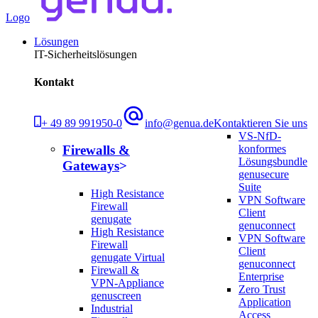
Logo
Lösungen
IT-Sicherheitslösungen
Kontakt
+ 49 89 991950-0
info@genua.de
Kontaktieren Sie uns
VS-NfD-
konformes
Firewalls &
Lösungsbundle
Gateways
genusecure
Suite
High Resistance
VPN Software
Firewall
Client
genugate
genuconnect
High Resistance
VPN Software
Firewall
Client
genugate Virtual
genuconnect
Firewall &
Enterprise
VPN-Appliance
Zero Trust
genuscreen
Application
Industrial
Access