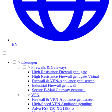
EN
>
Lösungen
>
Firewalls & Gateways
High Resistance Firewall genugate
High Resistance Firewall genugate Virtual
Firewall & VPN-Appliance genuscreen
Industrial Firewall genuwall
Secure E-Mail Gateway genumail
>
VPN
Firewall & VPN-Appliance genuscreen
High-Speed VPN Appliance genuline
Adva FSP 150-XG118Pro