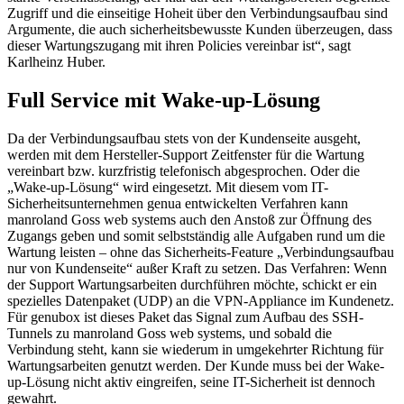
Zugriff und die einseitige Hoheit über den Verbindungsaufbau sind
Argumente, die auch sicherheitsbewusste Kunden überzeugen, dass
dieser Wartungszugang mit ihren Policies vereinbar ist“, sagt
Karlheinz Huber.
Full Service mit Wake-up-Lösung
Da der Verbindungsaufbau stets von der Kundenseite ausgeht,
werden mit dem Hersteller-Support Zeitfenster für die Wartung
vereinbart bzw. kurzfristig telefonisch abgesprochen. Oder die
„Wake-up-Lösung“ wird eingesetzt. Mit diesem vom IT-
Sicherheitsunternehmen genua entwickelten Verfahren kann
manroland Goss web systems auch den Anstoß zur Öffnung des
Zugangs geben und somit selbstständig alle Aufgaben rund um die
Wartung leisten – ohne das Sicherheits-Feature „Verbindungsaufbau
nur von Kundenseite“ außer Kraft zu setzen. Das Verfahren: Wenn
der Support Wartungsarbeiten durchführen möchte, schickt er ein
spezielles Datenpaket (UDP) an die VPN-Appliance im Kundenetz.
Für genubox ist dieses Paket das Signal zum Aufbau des SSH-
Tunnels zu manroland Goss web systems, und sobald die
Verbindung steht, kann sie wiederum in umgekehrter Richtung für
Wartungsarbeiten genutzt werden. Der Kunde muss bei der Wake-
up-Lösung nicht aktiv eingreifen, seine IT-Sicherheit ist dennoch
gewahrt.