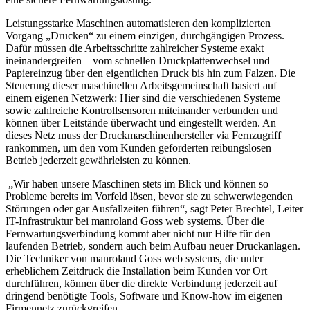
Leistungsstarke Maschinen automatisieren den komplizierten
Vorgang „Drucken“ zu einem einzigen, durchgängigen Prozess.
Dafür müssen die Arbeitsschritte zahlreicher Systeme exakt
ineinandergreifen – vom schnellen Druckplattenwechsel und
Papiereinzug über den eigentlichen Druck bis hin zum Falzen. Die
Steuerung dieser maschinellen Arbeitsgemeinschaft basiert auf
einem eigenen Netzwerk: Hier sind die verschiedenen Systeme
sowie zahlreiche Kontrollsensoren miteinander verbunden und
können über Leitstände überwacht und eingestellt werden. An
dieses Netz muss der Druckmaschinenhersteller via Fernzugriff
rankommen, um den vom Kunden geforderten reibungslosen
Betrieb jederzeit gewährleisten zu können.
„Wir haben unsere Maschinen stets im Blick und können so
Probleme bereits im Vorfeld lösen, bevor sie zu schwerwiegenden
Störungen oder gar Ausfallzeiten führen“, sagt Peter Brechtel, Leiter
IT-Infrastruktur bei manroland Goss web systems. Über die
Fernwartungsverbindung kommt aber nicht nur Hilfe für den
laufenden Betrieb, sondern auch beim Aufbau neuer Druckanlagen.
Die Techniker von manroland Goss web systems, die unter
erheblichem Zeitdruck die Installation beim Kunden vor Ort
durchführen, können über die direkte Verbindung jederzeit auf
dringend benötigte Tools, Software und Know-how im eigenen
Firmennetz zurückgreifen.