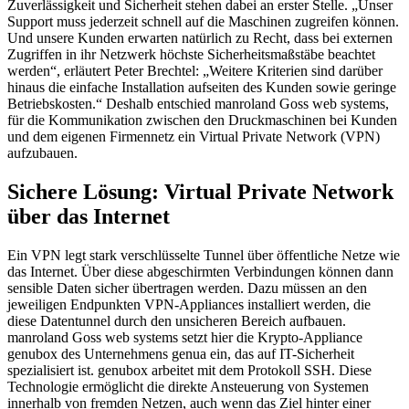
Zuverlässigkeit und Sicherheit stehen dabei an erster Stelle. „Unser
Support muss jederzeit schnell auf die Maschinen zugreifen können.
Und unsere Kunden erwarten natürlich zu Recht, dass bei externen
Zugriffen in ihr Netzwerk höchste Sicherheitsmaßstäbe beachtet
werden“, erläutert Peter Brechtel: „Weitere Kriterien sind darüber
hinaus die einfache Installation aufseiten des Kunden sowie geringe
Betriebskosten.“ Deshalb entschied manroland Goss web systems,
für die Kommunikation zwischen den Druckmaschinen bei Kunden
und dem eigenen Firmennetz ein Virtual Private Network (VPN)
aufzubauen.
Sichere Lösung: Virtual Private Network
über das Internet
Ein VPN legt stark verschlüsselte Tunnel über öffentliche Netze wie
das Internet. Über diese abgeschirmten Verbindungen können dann
sensible Daten sicher übertragen werden. Dazu müssen an den
jeweiligen Endpunkten VPN-Appliances installiert werden, die
diese Datentunnel durch den unsicheren Bereich aufbauen.
manroland Goss web systems setzt hier die Krypto-Appliance
genubox des Unternehmens genua ein, das auf IT-Sicherheit
spezialisiert ist. genubox arbeitet mit dem Protokoll SSH. Diese
Technologie ermöglicht die direkte Ansteuerung von Systemen
innerhalb von fremden Netzen, auch wenn das Ziel hinter einer