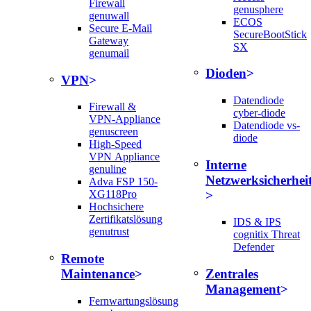
Firewall
genusphere
genuwall
ECOS
Secure E-Mail
SecureBootStick
Gateway
SX
genumail
Dioden
VPN
Datendiode
Firewall &
cyber-diode
VPN-Appliance
Datendiode vs-
genuscreen
diode
High-Speed
VPN Appliance
Interne
genuline
Netzwerksicherhei
Adva FSP 150-
XG118Pro
Hochsichere
Zertifikatslösung
IDS & IPS
genutrust
cognitix Threat
Defender
Remote
Maintenance
Zentrales
Management
Fernwartungslösung