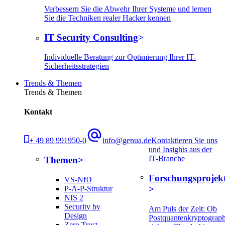
Verbessern Sie die Abwehr Ihrer Systeme und lernen
Sie die Techniken realer Hacker kennen
IT Security Consulting
Individuelle Beratung zur Optimierung Ihrer IT-
Sicherheitsstrategien
Trends & Themen
Trends & Themen
Kontakt
+ 49 89 991950-0
info@genua.de
Kontaktieren Sie uns
und Insights aus der
IT-Branche
Themen
Forschungsprojek
VS-NfD
P-A-P-Struktur
NIS 2
Security by
Am Puls der Zeit: Ob
Design
Postquantenkryptograph
Zero Trust