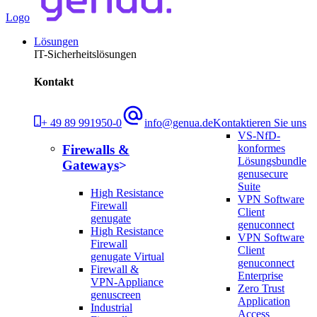
Logo
Lösungen
IT-Sicherheitslösungen
Kontakt
+ 49 89 991950-0
info@genua.de
Kontaktieren Sie uns
VS-NfD-
konformes
Firewalls &
Lösungsbundle
Gateways
genusecure
Suite
High Resistance
VPN Software
Firewall
Client
genugate
genuconnect
High Resistance
VPN Software
Firewall
Client
genugate Virtual
genuconnect
Firewall &
Enterprise
VPN-Appliance
Zero Trust
genuscreen
Application
Industrial
Access