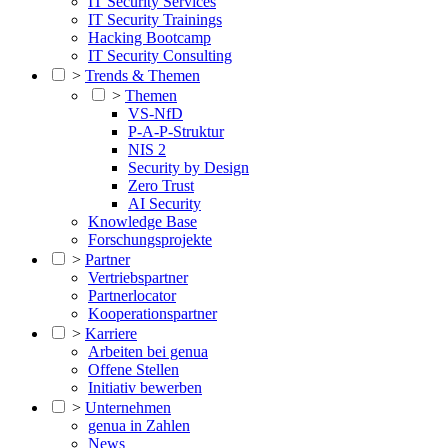
IT Security Services
IT Security Trainings
Hacking Bootcamp
IT Security Consulting
>
Trends & Themen
>
Themen
VS-NfD
P-A-P-Struktur
NIS 2
Security by Design
Zero Trust
AI Security
Knowledge Base
Forschungsprojekte
>
Partner
Vertriebspartner
Partnerlocator
Kooperationspartner
>
Karriere
Arbeiten bei genua
Offene Stellen
Initiativ bewerben
>
Unternehmen
genua in Zahlen
News