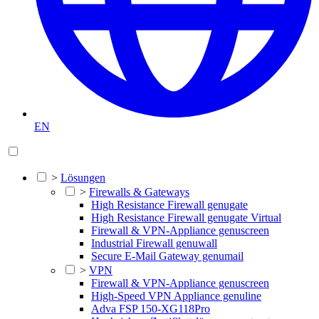
EN
>
Lösungen
>
Firewalls & Gateways
High Resistance Firewall genugate
High Resistance Firewall genugate Virtual
Firewall & VPN-Appliance genuscreen
Industrial Firewall genuwall
Secure E-Mail Gateway genumail
>
VPN
Firewall & VPN-Appliance genuscreen
High-Speed VPN Appliance genuline
Adva FSP 150-XG118Pro