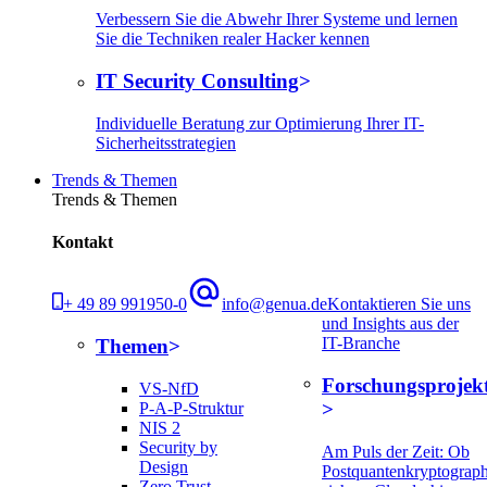
Verbessern Sie die Abwehr Ihrer Systeme und lernen
Sie die Techniken realer Hacker kennen
IT Security Consulting
Individuelle Beratung zur Optimierung Ihrer IT-
Sicherheitsstrategien
Trends & Themen
Trends & Themen
Kontakt
+ 49 89 991950-0
info@genua.de
Kontaktieren Sie uns
und Insights aus der
IT-Branche
Themen
Forschungsprojek
VS-NfD
P-A-P-Struktur
NIS 2
Security by
Am Puls der Zeit: Ob
Design
Postquantenkryptograph
Zero Trust