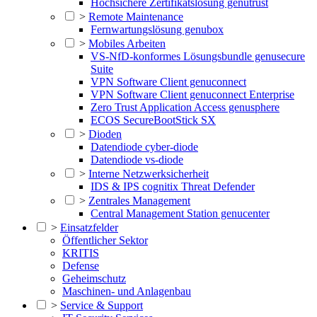
Hochsichere Zertifikatslösung genutrust
>
Remote Maintenance
Fernwartungslösung genubox
>
Mobiles Arbeiten
VS-NfD-konformes Lösungsbundle genusecure
Suite
VPN Software Client genuconnect
VPN Software Client genuconnect Enterprise
Zero Trust Application Access genusphere
ECOS SecureBootStick SX
>
Dioden
Datendiode cyber-diode
Datendiode vs-diode
>
Interne Netzwerksicherheit
IDS & IPS cognitix Threat Defender
>
Zentrales Management
Central Management Station genucenter
>
Einsatzfelder
Öffentlicher Sektor
KRITIS
Defense
Geheimschutz
Maschinen- und Anlagenbau
>
Service & Support