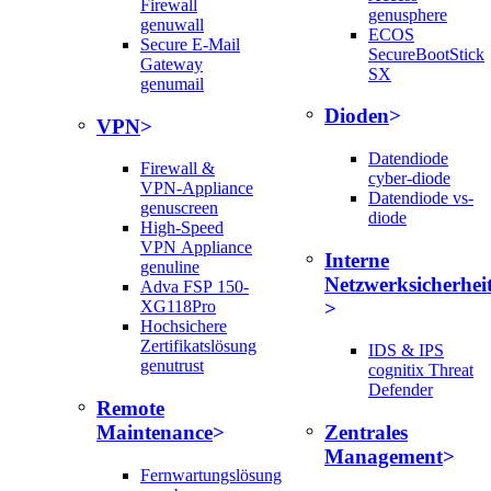
Firewall
genusphere
genuwall
ECOS
Secure E-Mail
SecureBootStick
Gateway
SX
genumail
Dioden
VPN
Datendiode
Firewall &
cyber-diode
VPN-Appliance
Datendiode vs-
genuscreen
diode
High-Speed
VPN Appliance
Interne
genuline
Netzwerksicherhei
Adva FSP 150-
XG118Pro
Hochsichere
Zertifikatslösung
IDS & IPS
genutrust
cognitix Threat
Defender
Remote
Maintenance
Zentrales
Management
Fernwartungslösung