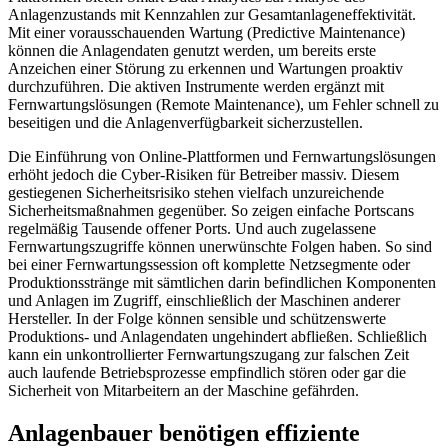
Anlagenzustands mit Kennzahlen zur Gesamtanlageneffektivität.
Mit einer vorausschauenden Wartung (Predictive Maintenance)
können die Anlagendaten genutzt werden, um bereits erste
Anzeichen einer Störung zu erkennen und Wartungen proaktiv
durchzuführen. Die aktiven Instrumente werden ergänzt mit
Fernwartungslösungen (Remote Maintenance), um Fehler schnell zu
beseitigen und die Anlagenverfügbarkeit sicherzustellen.
Die Einführung von Online-Plattformen und Fernwartungslösungen
erhöht jedoch die Cyber-Risiken für Betreiber massiv. Diesem
gestiegenen Sicherheitsrisiko stehen vielfach unzureichende
Sicherheitsmaßnahmen gegenüber. So zeigen einfache Portscans
regelmäßig Tausende offener Ports. Und auch zugelassene
Fernwartungszugriffe können unerwünschte Folgen haben. So sind
bei einer Fernwartungssession oft komplette Netzsegmente oder
Produktionsstränge mit sämtlichen darin befindlichen Komponenten
und Anlagen im Zugriff, einschließlich der Maschinen anderer
Hersteller. In der Folge können sensible und schützenswerte
Produktions- und Anlagendaten ungehindert abfließen. Schließlich
kann ein unkontrollierter Fernwartungszugang zur falschen Zeit
auch laufende Betriebsprozesse empfindlich stören oder gar die
Sicherheit von Mitarbeitern an der Maschine gefährden.
Anlagenbauer benötigen effiziente