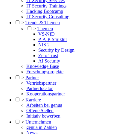
IT Security Services
IT Security Trainings
Hacking Bootcamp
IT Security Consulting
>
Trends & Themen
>
Themen
VS-NfD
P-A-P-Struktur
NIS 2
Security by Design
Zero Trust
AI Security
Knowledge Base
Forschungsprojekte
>
Partner
Vertriebspartner
Partnerlocator
Kooperationspartner
>
Karriere
Arbeiten bei genua
Offene Stellen
Initiativ bewerben
>
Unternehmen
genua in Zahlen
News