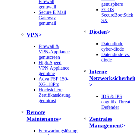
Firewall
genusphere
genuwall
ECOS
Secure E-Mail
SecureBootStick
Gateway
SX
genumail
Dioden
VPN
Datendiode
Firewall &
cyber-diode
VPN-Appliance
Datendiode vs-
genuscreen
diode
High-Speed
VPN Appliance
Interne
genuline
Netzwerksicherhei
Adva FSP 150-
XG118Pro
Hochsichere
Zertifikatslösung
IDS & IPS
genutrust
cognitix Threat
Defender
Remote
Maintenance
Zentrales
Management
Fernwartungslösung