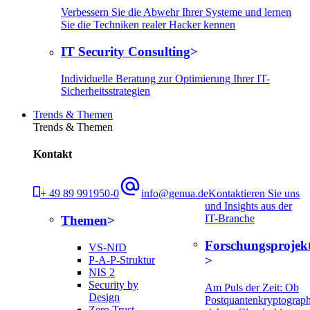
Verbessern Sie die Abwehr Ihrer Systeme und lernen
Sie die Techniken realer Hacker kennen
IT Security Consulting
Individuelle Beratung zur Optimierung Ihrer IT-
Sicherheitsstrategien
Trends & Themen
Trends & Themen
Kontakt
+ 49 89 991950-0
info@genua.de
Kontaktieren Sie uns
und Insights aus der
IT-Branche
Themen
Forschungsprojek
VS-NfD
P-A-P-Struktur
NIS 2
Security by
Am Puls der Zeit: Ob
Design
Postquantenkryptograph
Zero Trust