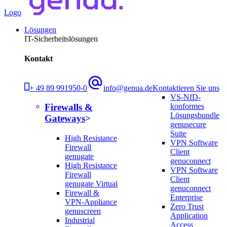
Logo
Lösungen
IT-Sicherheitslösungen
Kontakt
+ 49 89 991950-0
info@genua.de
Kontaktieren Sie uns
VS-NfD-
konformes
Firewalls &
Lösungsbundle
Gateways
genusecure
Suite
High Resistance
VPN Software
Firewall
Client
genugate
genuconnect
High Resistance
VPN Software
Firewall
Client
genugate Virtual
genuconnect
Firewall &
Enterprise
VPN-Appliance
Zero Trust
genuscreen
Application
Industrial
Access