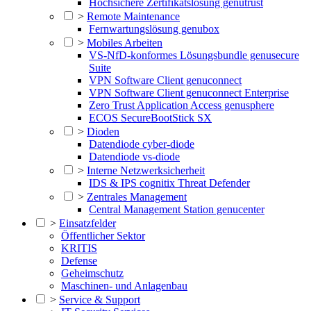
Hochsichere Zertifikatslösung genutrust
>
Remote Maintenance
Fernwartungslösung genubox
>
Mobiles Arbeiten
VS-NfD-konformes Lösungsbundle genusecure
Suite
VPN Software Client genuconnect
VPN Software Client genuconnect Enterprise
Zero Trust Application Access genusphere
ECOS SecureBootStick SX
>
Dioden
Datendiode cyber-diode
Datendiode vs-diode
>
Interne Netzwerksicherheit
IDS & IPS cognitix Threat Defender
>
Zentrales Management
Central Management Station genucenter
>
Einsatzfelder
Öffentlicher Sektor
KRITIS
Defense
Geheimschutz
Maschinen- und Anlagenbau
>
Service & Support