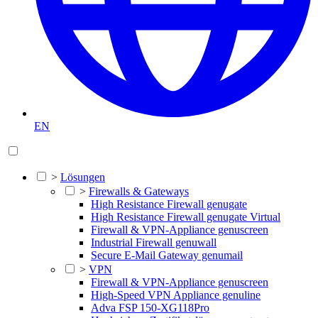
EN
>
Lösungen
>
Firewalls & Gateways
High Resistance Firewall genugate
High Resistance Firewall genugate Virtual
Firewall & VPN-Appliance genuscreen
Industrial Firewall genuwall
Secure E-Mail Gateway genumail
>
VPN
Firewall & VPN-Appliance genuscreen
High-Speed VPN Appliance genuline
Adva FSP 150-XG118Pro