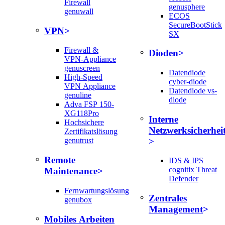
Firewall
genusphere
genuwall
ECOS
SecureBootStick
VPN
SX
Firewall &
Dioden
VPN-Appliance
genuscreen
Datendiode
High-Speed
cyber-diode
VPN Appliance
Datendiode vs-
genuline
diode
Adva FSP 150-
XG118Pro
Interne
Hochsichere
Netzwerksicherhei
Zertifikatslösung
genutrust
Remote
IDS & IPS
cognitix Threat
Maintenance
Defender
Fernwartungslösung
Zentrales
genubox
Management
Mobiles Arbeiten