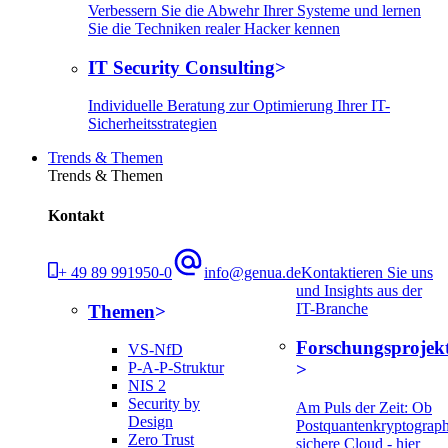
Verbessern Sie die Abwehr Ihrer Systeme und lernen
Sie die Techniken realer Hacker kennen
IT Security Consulting
Individuelle Beratung zur Optimierung Ihrer IT-
Sicherheitsstrategien
Trends & Themen
Trends & Themen
Kontakt
+ 49 89 991950-0
info@genua.de
Kontaktieren Sie uns
und Insights aus der
IT-Branche
Themen
Forschungsprojek
VS-NfD
P-A-P-Struktur
NIS 2
Security by
Am Puls der Zeit: Ob
Design
Postquantenkryptograph
Zero Trust
sichere Cloud - hier