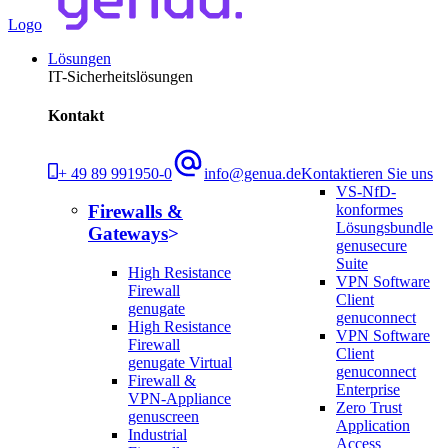
Logo
Lösungen
IT-Sicherheitslösungen
Kontakt
+ 49 89 991950-0
info@genua.de
Kontaktieren Sie uns
VS-NfD-
konformes
Firewalls &
Lösungsbundle
Gateways
genusecure
Suite
High Resistance
VPN Software
Firewall
Client
genugate
genuconnect
High Resistance
VPN Software
Firewall
Client
genugate Virtual
genuconnect
Firewall &
Enterprise
VPN-Appliance
Zero Trust
genuscreen
Application
Industrial
Access