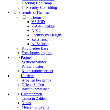
Hacking Bootcamp
IT Security Consulting
>
Trends & Themen
>
Themen
VS-NfD
P-A-P-Struktur
NIS 2
Security by Design
Zero Trust
AI Security
Knowledge Base
Forschungsprojekte
>
Partner
Vertriebspartner
Partnerlocator
Kooperationspartner
>
Karriere
Arbeiten bei genua
Offene Stellen
Initiativ bewerben
>
Unternehmen
genua in Zahlen
News
Messen & Events