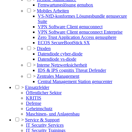
Fernwartungslösung genubox
>
Mobiles Arbeiten
VS-NfD-konformes Lösungsbundle genusecure
Suite
VPN Software Client genuconnect
VPN Software Client genuconnect Enterprise
Zero Trust Application Access genusphere
ECOS SecureBootStick SX
>
Dioden
Datendiode cyber-diode
Datendiode vs-diode
>
Interne Netzwerksicherheit
IDS & IPS cognitix Threat Defender
>
Zentrales Management
Central Management Station genucenter
>
Einsatzfelder
Öffentlicher Sektor
KRITIS
Defense
Geheimschutz
Maschinen- und Anlagenbau
>
Service & Support
IT Security Services
IT Security Trainings