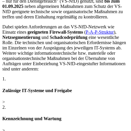
– nur für den Dienstgebrauch" (VS-NfD) genutzt, sind
bis zum
01.09.2025
neben allgemeinen Maßnahmen zum Schutz der VS-
NfD geeignete technische sowie organisatorische Maßnahmen zu
treffen und deren Einhaltung regelmäßig zu kontrollieren.
Dabei spielen Anforderungen an das VS-NfD-Netzwerk wie
Einsatz eines
geeigneten Firewall-Systems
(
P-A-P-Struktur
),
Netzsegmentierung
und
Schadcodeprüfung
eine wesentliche
Rolle. Die technischen und organisatorischen Erfordernisse hängen
im Einzelnen von der Ausprägung des jeweiligen IT-Systems ab.
Weitere wichtige informationstechnische bzw. materielle oder
organisationstechnische Maßnahmen bei der Übernahme von
Aufträgen unter Einbeziehung VS-NfD-eingestufter Informationen
sind unter anderem:
1.
Zulässige IT-Systeme und Freigabe
>
2.
Kennzeichnung und Wartung
>