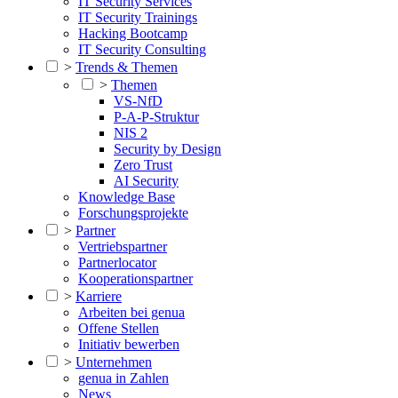
IT Security Services
IT Security Trainings
Hacking Bootcamp
IT Security Consulting
>
Trends & Themen
>
Themen
VS-NfD
P-A-P-Struktur
NIS 2
Security by Design
Zero Trust
AI Security
Knowledge Base
Forschungsprojekte
>
Partner
Vertriebspartner
Partnerlocator
Kooperationspartner
>
Karriere
Arbeiten bei genua
Offene Stellen
Initiativ bewerben
>
Unternehmen
genua in Zahlen
News