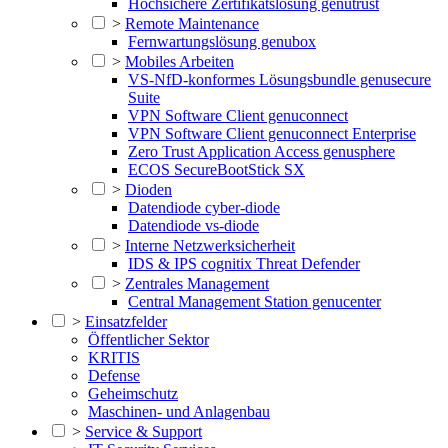
Hochsichere Zertifikatslösung genutrust
>
Remote Maintenance
Fernwartungslösung genubox
>
Mobiles Arbeiten
VS-NfD-konformes Lösungsbundle genusecure
Suite
VPN Software Client genuconnect
VPN Software Client genuconnect Enterprise
Zero Trust Application Access genusphere
ECOS SecureBootStick SX
>
Dioden
Datendiode cyber-diode
Datendiode vs-diode
>
Interne Netzwerksicherheit
IDS & IPS cognitix Threat Defender
>
Zentrales Management
Central Management Station genucenter
>
Einsatzfelder
Öffentlicher Sektor
KRITIS
Defense
Geheimschutz
Maschinen- und Anlagenbau
>
Service & Support