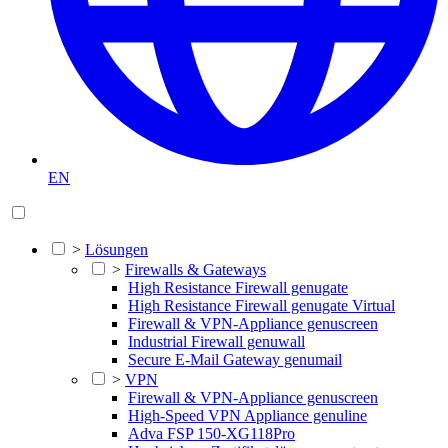
EN
>
Lösungen
>
Firewalls & Gateways
High Resistance Firewall genugate
High Resistance Firewall genugate Virtual
Firewall & VPN-Appliance genuscreen
Industrial Firewall genuwall
Secure E-Mail Gateway genumail
>
VPN
Firewall & VPN-Appliance genuscreen
High-Speed VPN Appliance genuline
Adva FSP 150-XG118Pro