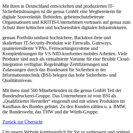
Mit ihren in Deutschland entwickelten und produzierten IT-
Sicherheitslösungen ist die genua GmbH eine Wegbereiterin für
digitale Souveränität. Behörden, geheimschutzbetreute
Organisationen und KRITIS-Unternehmen vertrauen auf genua zum
Schutz ihrer kritischen und hochsensiblen digitalen Infrastrukturen.
genuas Portfolio umfasst hochsichere, Backdoor-freie und
skalierbare IT-Security-Produkte wie Firewalls, Gateways,
quantenresiliente VPNs, Fernwartungssysteme und
Komplettlösungen für VS-NfD-konformes mobiles Arbeiten. Viele
Produkte sind auch als virtualisierte Variante für eine flexible Cloud-
Integration verfügbar. Regelmäßige Zertifizierungen und
Zulassungen durch das Bundesamt für Sicherheit in der
Informationstechnik (BSI) belegen das hohe Sicherheits- und
Qualitätsniveau.
Mit ihren rund 500 Mitarbeitenden ist die genua GmbH Teil der
Bundesdruckerei-Gruppe. Das Unternehmen ist vom BSI als
„Qualifizierter Hersteller“ eingestuft und mit seinen Produkten im
Kaufhaus des Bundes gelistet. Zu den Kunden zählen u. a. BMW,
die Bundeswehr, das THW und die Würth-Gruppe.
Zurück zur Übersicht
Um unsere Website kontinuierlich für Sie zu verbessern und optimal