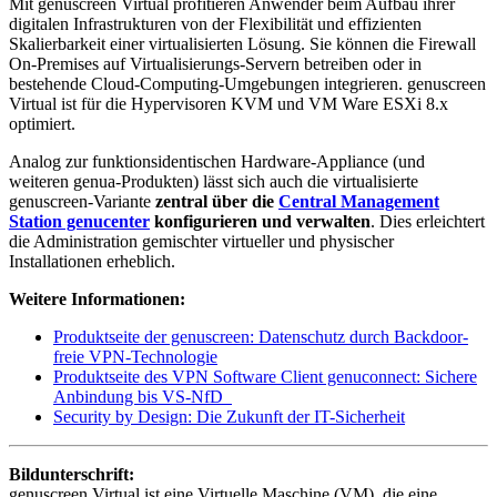
Mit genuscreen Virtual profitieren Anwender beim Aufbau ihrer
digitalen Infrastrukturen von der Flexibilität und effizienten
Skalierbarkeit einer virtualisierten Lösung. Sie können die Firewall
On-Premises auf Virtualisierungs-Servern betreiben oder in
bestehende Cloud-Computing-Umgebungen integrieren. genuscreen
Virtual ist für die Hypervisoren KVM und VM Ware ESXi 8.x
optimiert.
Analog zur funktionsidentischen Hardware-Appliance (und
weiteren genua-Produkten) lässt sich auch die virtualisierte
genuscreen-Variante
zentral über die
Central Management
Station genucenter
konfigurieren und verwalten
. Dies erleichtert
die Administration gemischter virtueller und physischer
Installationen erheblich.
Weitere Informationen:
Produktseite der genuscreen: Datenschutz durch Backdoor-
freie VPN-Technologie
Produktseite des VPN Software Client genuconnect: Sichere
Anbindung bis VS-NfD
Security by Design: Die Zukunft der IT-Sicherheit
Bildunterschrift:
genuscreen Virtual ist eine Virtuelle Maschine (VM), die eine