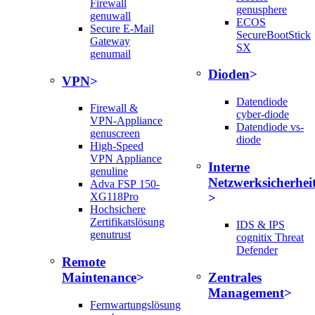
Firewall
genusphere
genuwall
ECOS
Secure E-Mail
SecureBootStick
Gateway
SX
genumail
Dioden
VPN
Datendiode
Firewall &
cyber-diode
VPN-Appliance
Datendiode vs-
genuscreen
diode
High-Speed
VPN Appliance
Interne
genuline
Netzwerksicherhei
Adva FSP 150-
XG118Pro
Hochsichere
Zertifikatslösung
IDS & IPS
genutrust
cognitix Threat
Defender
Remote
Maintenance
Zentrales
Management
Fernwartungslösung