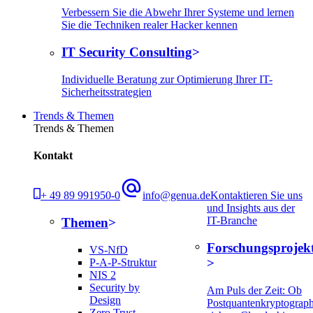
Verbessern Sie die Abwehr Ihrer Systeme und lernen
Sie die Techniken realer Hacker kennen
IT Security Consulting
Individuelle Beratung zur Optimierung Ihrer IT-
Sicherheitsstrategien
Trends & Themen
Trends & Themen
Kontakt
+ 49 89 991950-0
info@genua.de
Kontaktieren Sie uns
und Insights aus der
IT-Branche
Themen
Forschungsprojek
VS-NfD
P-A-P-Struktur
NIS 2
Security by
Am Puls der Zeit: Ob
Design
Postquantenkryptograph
Zero Trust