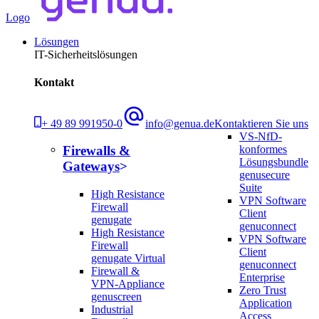
Logo
Lösungen
IT-Sicherheitslösungen
Kontakt
+ 49 89 991950-0
info@genua.de
Kontaktieren Sie uns
VS-NfD-
konformes
Firewalls &
Lösungsbundle
Gateways
genusecure
Suite
High Resistance
VPN Software
Firewall
Client
genugate
genuconnect
High Resistance
VPN Software
Firewall
Client
genugate Virtual
genuconnect
Firewall &
Enterprise
VPN-Appliance
Zero Trust
genuscreen
Application
Industrial
Access