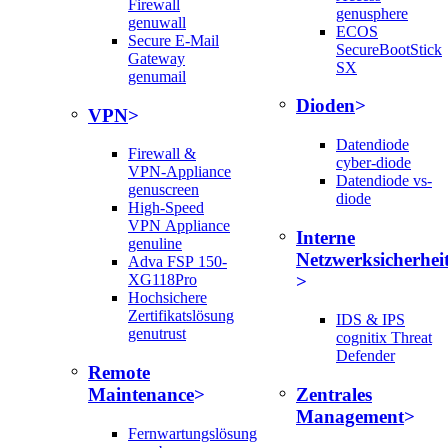
Firewall
genusphere
genuwall
ECOS
Secure E-Mail
SecureBootStick
Gateway
SX
genumail
Dioden
VPN
Datendiode
Firewall &
cyber-diode
VPN-Appliance
Datendiode vs-
genuscreen
diode
High-Speed
VPN Appliance
Interne
genuline
Netzwerksicherhei
Adva FSP 150-
XG118Pro
Hochsichere
Zertifikatslösung
IDS & IPS
genutrust
cognitix Threat
Defender
Remote
Maintenance
Zentrales
Management
Fernwartungslösung