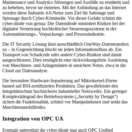
Maintenance und Analytics Störungen und Ausfälle zu ermitteln und
zu beheben, bevor sie eintreten. Mit der Anbindung an das Internet
werden diese Industrie 4.0-Netze zum Ziel für Sabotage und
Spionage durch Cyber-Kriminelle. Vor dieser Gefahr schützt die
cyber-diode von genua: Die Datendiode minimiert Risiken bei der
digitalen Vernetzung hochkritischer Steuerungssysteme in der
Automatisierungs-, Verpackungs- und Prozessindustrie.
Die IT Security Lösung lässt ausschließlich OneWay-Datentransfers
zu – in Gegenrichtung blockt sie jeden Informationsfluss ab. Ein
Transport von Schadcode oder andere Cyber-Risiken sind damit
ausgeschlossen. Dies ermöglicht eine rückwirkungsfreie Ausleitung
von Maschinen- und Anlagendaten in unsichere Netze, etwa in die
Cloud zur Datenanalyse.
Die besondere Hardware-Separierung auf Mikrokernel-Ebene
basiert auf BSI-zertifizierten Produkten. Das gewährleistet den
Integritätsschutz hochsicherer industrieller Netzwerke. Ein geringer
Komplexitätsgrad des Betriebssystems („Security by Design“)
sichert die Funktionalität, schützt vor Manipulationen und senkt das
Maschinenausfallrisiko.
Integration von OPC UA
Erstmals unterstützt die cyber-diode nun auch OPC Unified