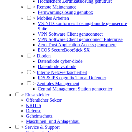
Hochsichere Zertifikatslösung genutrust
>
Remote Maintenance
Fernwartungslösung genubox
>
Mobiles Arbeiten
VS-NfD-konformes Lösungsbundle genusecure
Suite
VPN Software Client genuconnect
VPN Software Client genuconnect Enterprise
Zero Trust Application Access genusphere
ECOS SecureBootStick SX
>
Dioden
Datendiode cyber-diode
Datendiode vs-diode
>
Interne Netzwerksicherheit
IDS & IPS cognitix Threat Defender
>
Zentrales Management
Central Management Station genucenter
>
Einsatzfelder
Öffentlicher Sektor
KRITIS
Defense
Geheimschutz
Maschinen- und Anlagenbau
>
Service & Support