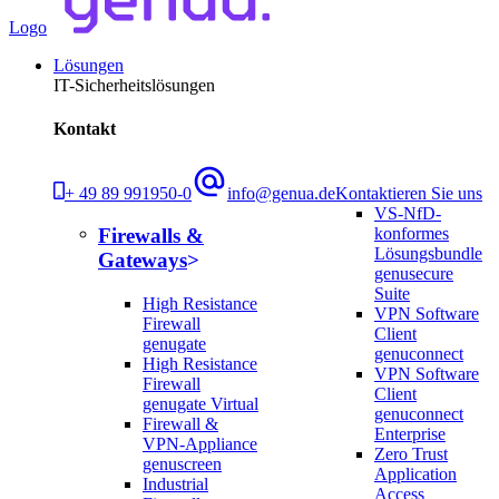
Logo
Lösungen
IT-Sicherheitslösungen
Kontakt
+ 49 89 991950-0
info@genua.de
Kontaktieren Sie uns
VS-NfD-
konformes
Firewalls &
Lösungsbundle
Gateways
genusecure
Suite
High Resistance
VPN Software
Firewall
Client
genugate
genuconnect
High Resistance
VPN Software
Firewall
Client
genugate Virtual
genuconnect
Firewall &
Enterprise
VPN-Appliance
Zero Trust
genuscreen
Application
Industrial
Access