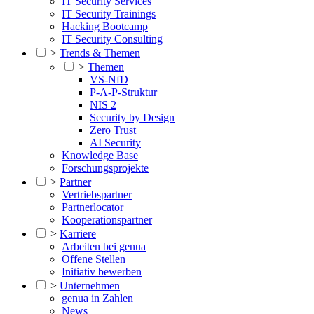
IT Security Services
IT Security Trainings
Hacking Bootcamp
IT Security Consulting
>
Trends & Themen
>
Themen
VS-NfD
P-A-P-Struktur
NIS 2
Security by Design
Zero Trust
AI Security
Knowledge Base
Forschungsprojekte
>
Partner
Vertriebspartner
Partnerlocator
Kooperationspartner
>
Karriere
Arbeiten bei genua
Offene Stellen
Initiativ bewerben
>
Unternehmen
genua in Zahlen
News