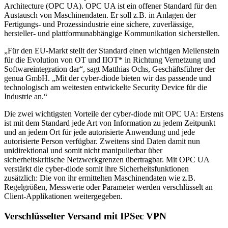
Architecture (OPC UA). OPC UA ist ein offener Standard für den
Austausch von Maschinendaten. Er soll z.B. in Anlagen der
Fertigungs- und Prozessindustrie eine sichere, zuverlässige,
hersteller- und plattformunabhängige Kommunikation sicherstellen.
„Für den EU-Markt stellt der Standard einen wichtigen Meilenstein
für die Evolution von OT und IIOT* in Richtung Vernetzung und
Softwareintegration dar“, sagt Matthias Ochs, Geschäftsführer der
genua GmbH. „Mit der cyber-diode bieten wir das passende und
technologisch am weitesten entwickelte Security Device für die
Industrie an.“
Die zwei wichtigsten Vorteile der cyber-diode mit OPC UA: Erstens
ist mit dem Standard jede Art von Information zu jedem Zeitpunkt
und an jedem Ort für jede autorisierte Anwendung und jede
autorisierte Person verfügbar. Zweitens sind Daten damit nun
unidirektional und somit nicht manipulierbar über
sicherheitskritische Netzwerkgrenzen übertragbar. Mit OPC UA
verstärkt die cyber-diode somit ihre Sicherheitsfunktionen
zusätzlich: Die von ihr ermittelten Maschinendaten wie z.B.
Regelgrößen, Messwerte oder Parameter werden verschlüsselt an
Client-Applikationen weitergegeben.
Verschlüsselter Versand mit IPSec VPN