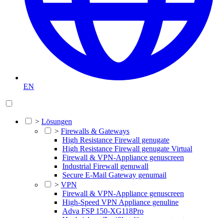
EN
>
Lösungen
>
Firewalls & Gateways
High Resistance Firewall genugate
High Resistance Firewall genugate Virtual
Firewall & VPN-Appliance genuscreen
Industrial Firewall genuwall
Secure E-Mail Gateway genumail
>
VPN
Firewall & VPN-Appliance genuscreen
High-Speed VPN Appliance genuline
Adva FSP 150-XG118Pro