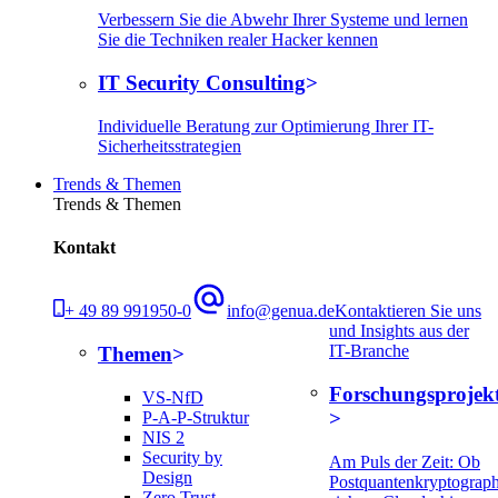
Verbessern Sie die Abwehr Ihrer Systeme und lernen
Sie die Techniken realer Hacker kennen
IT Security Consulting
Individuelle Beratung zur Optimierung Ihrer IT-
Sicherheitsstrategien
Trends & Themen
Trends & Themen
Kontakt
+ 49 89 991950-0
info@genua.de
Kontaktieren Sie uns
und Insights aus der
IT-Branche
Themen
Forschungsprojek
VS-NfD
P-A-P-Struktur
NIS 2
Security by
Am Puls der Zeit: Ob
Design
Postquantenkryptograph
Zero Trust